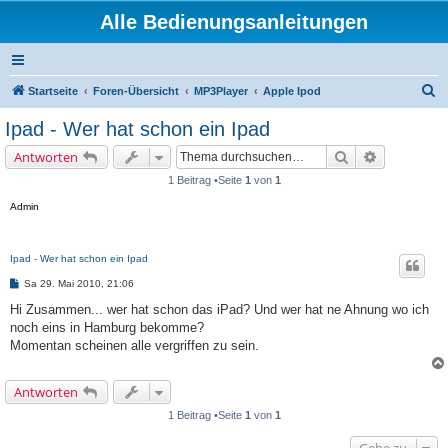
Alle Bedienungsanleitungen
S
Startseite
Foren-Übersicht
MP3Player
Apple Ipod
u
Ipad - Wer hat schon ein Ipad
c
Suche
Erweiterte 
Antworten
h
1 Beitrag •Seite
1
von
1
e
Admin
Ipad - Wer hat schon ein Ipad
B
Sa 29. Mai 2010, 21:06
e
i
Hi Zusammen... wer hat schon das iPad? Und wer hat ne Ahnung wo ich
t
noch eins in Hamburg bekomme?
r
a
Momentan scheinen alle vergriffen zu sein.
g
Antworten
1 Beitrag •Seite
1
von
1