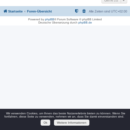
Gehe zu
Startseite
Foren-Übersicht
Alle Zeiten sind
UTC+02:00
Powered by
phpBB
® Forum Software © phpBB Limited
Deutsche Übersetzung durch
phpBB.de
Wir verwenden Cookies, um Ihnen das beste Nutzererlebnis bieten zu können. Wenn Sie
fortfahren, diese Seite zu verwenden, nehmen wir an, dass Sie damit einverstanden sind.
Ok
Weitere Informationen