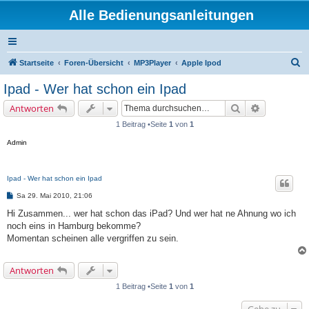
Alle Bedienungsanleitungen
S
Startseite
Foren-Übersicht
MP3Player
Apple Ipod
u
Ipad - Wer hat schon ein Ipad
c
Suche
Erweiterte 
Antworten
h
1 Beitrag •Seite
1
von
1
e
Admin
Ipad - Wer hat schon ein Ipad
B
Sa 29. Mai 2010, 21:06
e
i
Hi Zusammen... wer hat schon das iPad? Und wer hat ne Ahnung wo ich
t
noch eins in Hamburg bekomme?
r
a
Momentan scheinen alle vergriffen zu sein.
g
Antworten
1 Beitrag •Seite
1
von
1