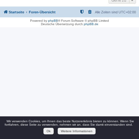
Gehe zu
Startseite
Foren-Übersicht
Alle Zeiten sind
UTC+02:00
Powered by
phpBB
® Forum Software © phpBB Limited
Deutsche Übersetzung durch
phpBB.de
Wir verwenden Cookies, um Ihnen das beste Nutzererlebnis bieten zu können. Wenn Sie
fortfahren, diese Seite zu verwenden, nehmen wir an, dass Sie damit einverstanden sind.
Ok
Weitere Informationen