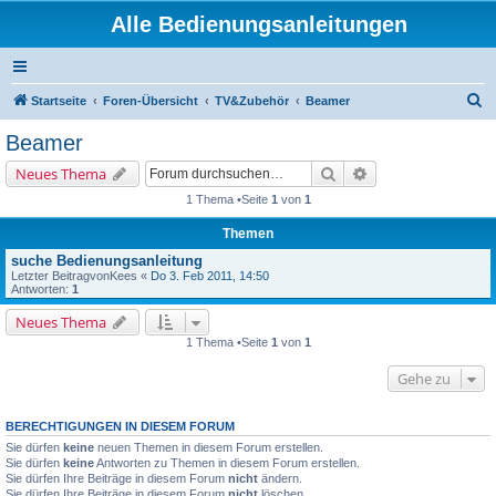
Alle Bedienungsanleitungen
S
Startseite
Foren-Übersicht
TV&Zubehör
Beamer
u
Beamer
c
Suche
Erweiterte Suche
Neues Thema
h
1 Thema •Seite
1
von
1
e
Themen
suche Bedienungsanleitung
Letzter Beitragvon
Kees
«
Do 3. Feb 2011, 14:50
Antworten:
1
Neues Thema
1 Thema •Seite
1
von
1
Gehe zu
BERECHTIGUNGEN IN DIESEM FORUM
Sie dürfen
keine
neuen Themen in diesem Forum erstellen.
Sie dürfen
keine
Antworten zu Themen in diesem Forum erstellen.
Sie dürfen Ihre Beiträge in diesem Forum
nicht
ändern.
Sie dürfen Ihre Beiträge in diesem Forum
nicht
löschen.