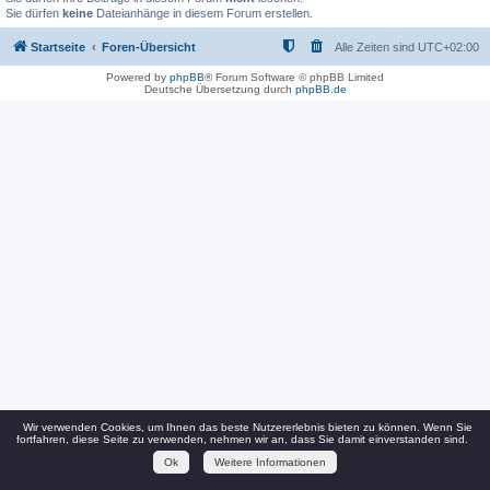
Sie dürfen
keine
Dateianhänge in diesem Forum erstellen.
Startseite
Foren-Übersicht
Alle Zeiten sind
UTC+02:00
Powered by
phpBB
® Forum Software © phpBB Limited
Deutsche Übersetzung durch
phpBB.de
Wir verwenden Cookies, um Ihnen das beste Nutzererlebnis bieten zu können. Wenn Sie
fortfahren, diese Seite zu verwenden, nehmen wir an, dass Sie damit einverstanden sind.
Ok
Weitere Informationen