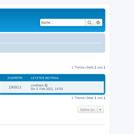
Suche
Erweiterte Suche
1 Thema •Seite
1
von
1
ZUGRIFFE
LETZTER BEITRAG
von
Kees
190913
Do 3. Feb 2011, 14:50
1 Thema •Seite
1
von
1
Gehe zu