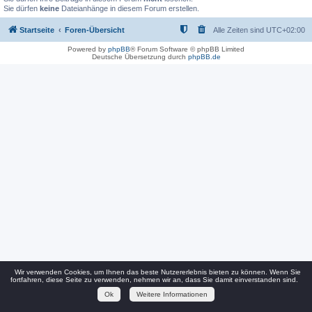
Sie dürfen
keine
Dateianhänge in diesem Forum erstellen.
Startseite
Foren-Übersicht
Alle Zeiten sind
UTC+02:00
Powered by
phpBB
® Forum Software © phpBB Limited
Deutsche Übersetzung durch
phpBB.de
Wir verwenden Cookies, um Ihnen das beste Nutzererlebnis bieten zu können. Wenn Sie
fortfahren, diese Seite zu verwenden, nehmen wir an, dass Sie damit einverstanden sind.
Ok
Weitere Informationen