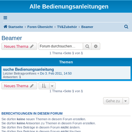
Alle Bedienungsanleitungen
S
Startseite
Foren-Übersicht
TV&Zubehör
Beamer
u
Beamer
c
Suche
Erweiterte Suche
Neues Thema
h
1 Thema •Seite
1
von
1
e
Themen
suche Bedienungsanleitung
Letzter Beitragvon
Kees
«
Do 3. Feb 2011, 14:50
Antworten:
1
Neues Thema
1 Thema •Seite
1
von
1
Gehe zu
BERECHTIGUNGEN IN DIESEM FORUM
Sie dürfen
keine
neuen Themen in diesem Forum erstellen.
Sie dürfen
keine
Antworten zu Themen in diesem Forum erstellen.
Sie dürfen Ihre Beiträge in diesem Forum
nicht
ändern.
Sie dürfen Ihre Beiträge in diesem Forum
nicht
löschen.