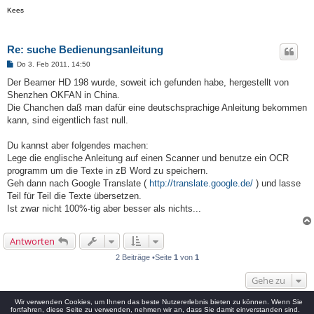
Kees
Re: suche Bedienungsanleitung
B
Do 3. Feb 2011, 14:50
e
i
Der Beamer HD 198 wurde, soweit ich gefunden habe, hergestellt von
t
Shenzhen OKFAN in China.
r
a
Die Chanchen daß man dafür eine deutschsprachige Anleitung bekommen
g
kann, sind eigentlich fast null.
Du kannst aber folgendes machen:
Lege die englische Anleitung auf einen Scanner und benutze ein OCR
programm um die Texte in zB Word zu speichern.
Geh dann nach Google Translate (
http://translate.google.de/
) und lasse
Teil für Teil die Texte übersetzen.
Ist zwar nicht 100%-tig aber besser als nichts...
Antworten
2 Beiträge •Seite
1
von
1
Gehe zu
Wir verwenden Cookies, um Ihnen das beste Nutzererlebnis bieten zu können. Wenn Sie
Startseite
Foren-Übersicht
Alle Zeiten sind
UTC+02:00
fortfahren, diese Seite zu verwenden, nehmen wir an, dass Sie damit einverstanden sind.