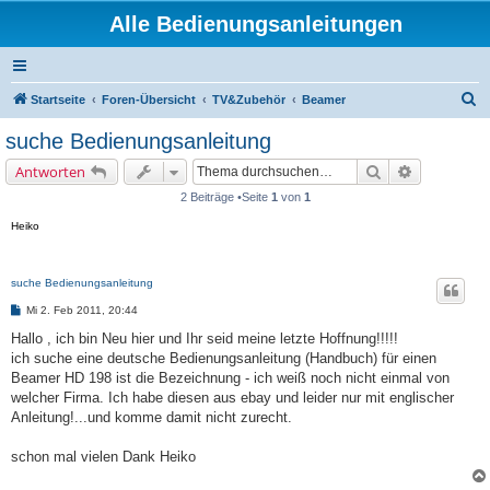
Alle Bedienungsanleitungen
S
Startseite
Foren-Übersicht
TV&Zubehör
Beamer
u
suche Bedienungsanleitung
c
Suche
Erweiterte 
Antworten
h
2 Beiträge •Seite
1
von
1
e
Heiko
suche Bedienungsanleitung
B
Mi 2. Feb 2011, 20:44
e
i
Hallo , ich bin Neu hier und Ihr seid meine letzte Hoffnung!!!!!
t
ich suche eine deutsche Bedienungsanleitung (Handbuch) für einen
r
a
Beamer HD 198 ist die Bezeichnung - ich weiß noch nicht einmal von
g
welcher Firma. Ich habe diesen aus ebay und leider nur mit englischer
Anleitung!...und komme damit nicht zurecht.
schon mal vielen Dank Heiko