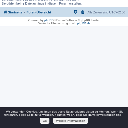
Sie dürfen
keine
Dateianhänge in diesem Forum erstellen.
Startseite
Foren-Übersicht
Alle Zeiten sind
UTC+02:00
Powered by
phpBB
® Forum Software © phpBB Limited
Deutsche Übersetzung durch
phpBB.de
Wir verwenden Cookies, um Ihnen das beste Nutzererlebnis bieten zu können. Wenn Sie
fortfahren, diese Seite zu verwenden, nehmen wir an, dass Sie damit einverstanden sind.
Ok
Weitere Informationen