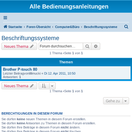
Alle Bedienungsanleitungen
S
Startseite
Foren-Übersicht
Computer&Büro
Beschriftungssysteme
u
Beschriftungssysteme
c
Suche
Erweiterte Suche
Neues Thema
h
1 Thema •Seite
1
von
1
e
Themen
Brother P-touch 80
Letzter Beitragvon
lillimucki
«
Di 12. Apr 2011, 10:50
Antworten:
1
Neues Thema
1 Thema •Seite
1
von
1
Gehe zu
BERECHTIGUNGEN IN DIESEM FORUM
Sie dürfen
keine
neuen Themen in diesem Forum erstellen.
Sie dürfen
keine
Antworten zu Themen in diesem Forum erstellen.
Sie dürfen Ihre Beiträge in diesem Forum
nicht
ändern.
Sie dürfen Ihre Beiträge in diesem Forum
nicht
löschen.