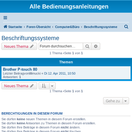
Alle Bedienungsanleitungen
S
Startseite
Foren-Übersicht
Computer&Büro
Beschriftungssysteme
u
Beschriftungssysteme
c
Suche
Erweiterte Suche
Neues Thema
h
1 Thema •Seite
1
von
1
e
Themen
Brother P-touch 80
Letzter Beitragvon
lillimucki
«
Di 12. Apr 2011, 10:50
Antworten:
1
Neues Thema
1 Thema •Seite
1
von
1
Gehe zu
BERECHTIGUNGEN IN DIESEM FORUM
Sie dürfen
keine
neuen Themen in diesem Forum erstellen.
Sie dürfen
keine
Antworten zu Themen in diesem Forum erstellen.
Sie dürfen Ihre Beiträge in diesem Forum
nicht
ändern.
Sie dürfen Ihre Beiträge in diesem Forum
nicht
löschen.