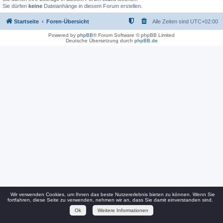
Sie dürfen
keine
Dateianhänge in diesem Forum erstellen.
Startseite
Foren-Übersicht
Alle Zeiten sind
UTC+02:00
Powered by
phpBB
® Forum Software © phpBB Limited
Deutsche Übersetzung durch
phpBB.de
Wir verwenden Cookies, um Ihnen das beste Nutzererlebnis bieten zu können. Wenn Sie
fortfahren, diese Seite zu verwenden, nehmen wir an, dass Sie damit einverstanden sind.
Ok
Weitere Informationen