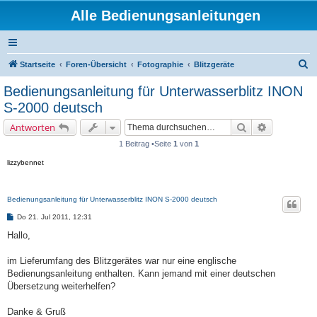
Alle Bedienungsanleitungen
S
Startseite
Foren-Übersicht
Fotographie
Blitzgeräte
u
Bedienungsanleitung für Unterwasserblitz INON
c
S-2000 deutsch
h
Suche
Erweiterte 
Antworten
e
1 Beitrag •Seite
1
von
1
lizzybennet
Bedienungsanleitung für Unterwasserblitz INON S-2000 deutsch
B
Do 21. Jul 2011, 12:31
e
i
Hallo,
t
r
a
im Lieferumfang des Blitzgerätes war nur eine englische
g
Bedienungsanleitung enthalten. Kann jemand mit einer deutschen
Übersetzung weiterhelfen?
Danke & Gruß