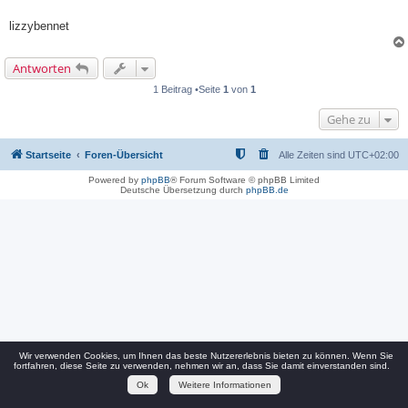
lizzybennet
Antworten
1 Beitrag •Seite
1
von
1
Gehe zu
Startseite
Foren-Übersicht
Alle Zeiten sind
UTC+02:00
Powered by
phpBB
® Forum Software © phpBB Limited
Deutsche Übersetzung durch
phpBB.de
Wir verwenden Cookies, um Ihnen das beste Nutzererlebnis bieten zu können. Wenn Sie
fortfahren, diese Seite zu verwenden, nehmen wir an, dass Sie damit einverstanden sind.
Ok
Weitere Informationen