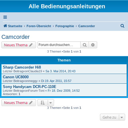
Alle Bedienungsanleitungen
S
Startseite
Foren-Übersicht
Fotographie
Camcorder
u
Camcorder
c
Suche
Erweiterte Suche
Neues Thema
h
3 Themen •Seite
1
von
1
e
Themen
Sharp Camcorder Hi8
Letzter Beitragvon
Claudia19
«
Sa 3. Mai 2014, 20:43
Canon UC8000
Letzter Beitragvon
meggy
«
Di 19. Apr 2011, 15:57
Sony Handycam DCR-PC-110E
Letzter Beitragvon
Forum-Toni
«
Fr 18. Dez 2009, 14:52
Antworten:
1
Neues Thema
3 Themen •Seite
1
von
1
Gehe zu