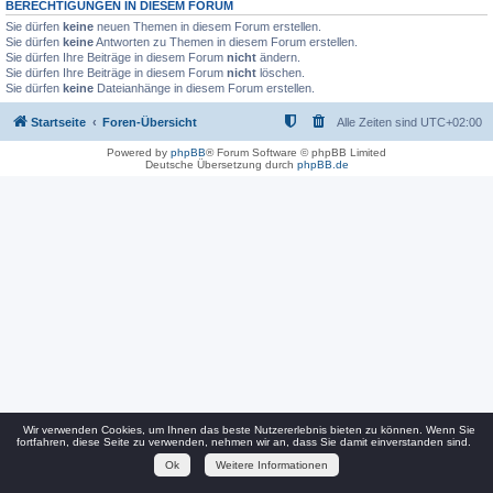
BERECHTIGUNGEN IN DIESEM FORUM
Sie dürfen
keine
neuen Themen in diesem Forum erstellen.
Sie dürfen
keine
Antworten zu Themen in diesem Forum erstellen.
Sie dürfen Ihre Beiträge in diesem Forum
nicht
ändern.
Sie dürfen Ihre Beiträge in diesem Forum
nicht
löschen.
Sie dürfen
keine
Dateianhänge in diesem Forum erstellen.
Startseite
Foren-Übersicht
Alle Zeiten sind
UTC+02:00
Powered by
phpBB
® Forum Software © phpBB Limited
Deutsche Übersetzung durch
phpBB.de
Wir verwenden Cookies, um Ihnen das beste Nutzererlebnis bieten zu können. Wenn Sie
fortfahren, diese Seite zu verwenden, nehmen wir an, dass Sie damit einverstanden sind.
Ok
Weitere Informationen