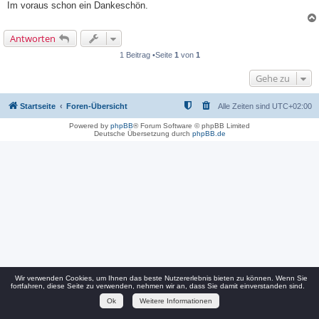
Im voraus schon ein Dankeschön.
Antworten
1 Beitrag •Seite
1
von
1
Gehe zu
Startseite
Foren-Übersicht
Alle Zeiten sind
UTC+02:00
Powered by
phpBB
® Forum Software © phpBB Limited
Deutsche Übersetzung durch
phpBB.de
Wir verwenden Cookies, um Ihnen das beste Nutzererlebnis bieten zu können. Wenn Sie
fortfahren, diese Seite zu verwenden, nehmen wir an, dass Sie damit einverstanden sind.
Ok
Weitere Informationen