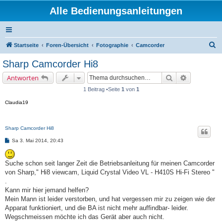
Alle Bedienungsanleitungen
S
Startseite
Foren-Übersicht
Fotographie
Camcorder
u
Sharp Camcorder Hi8
c
Suche
Erweiterte 
Antworten
h
1 Beitrag •Seite
1
von
1
e
Claudia19
Sharp Camcorder Hi8
B
Sa 3. Mai 2014, 20:43
e
i
t
Suche schon seit langer Zeit die Betriebsanleitung für meinen Camcorder
r
a
von Sharp," Hi8 viewcam, Liquid Crystal Video VL - H410S Hi-Fi Stereo "
g
.
Kann mir hier jemand helfen?
Mein Mann ist leider verstorben, und hat vergessen mir zu zeigen wie der
Apparat funktioniert, und die BA ist nicht mehr auffindbar- leider.
Wegschmeissen möchte ich das Gerät aber auch nicht.