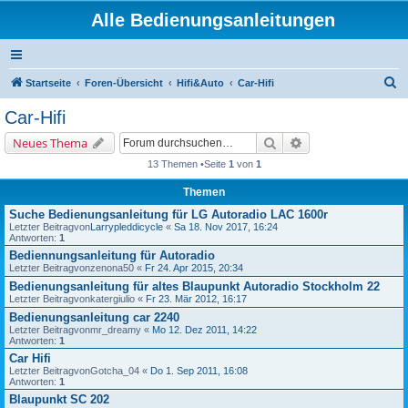
Alle Bedienungsanleitungen
S
Startseite
Foren-Übersicht
Hifi&Auto
Car-Hifi
u
Car-Hifi
c
Suche
Erweiterte Suche
Neues Thema
h
13 Themen •Seite
1
von
1
e
Themen
Suche Bedienungsanleitung für LG Autoradio LAC 1600r
Letzter Beitragvon
Larrypleddicycle
«
Sa 18. Nov 2017, 16:24
Antworten:
1
Bediennungsanleitung für Autoradio
Letzter Beitragvon
zenona50
«
Fr 24. Apr 2015, 20:34
Bedienungsanleitung für altes Blaupunkt Autoradio Stockholm 22
Letzter Beitragvon
katergiulio
«
Fr 23. Mär 2012, 16:17
Bedienungsanleitung car 2240
Letzter Beitragvon
mr_dreamy
«
Mo 12. Dez 2011, 14:22
Antworten:
1
Car Hifi
Letzter Beitragvon
Gotcha_04
«
Do 1. Sep 2011, 16:08
Antworten:
1
Blaupunkt SC 202