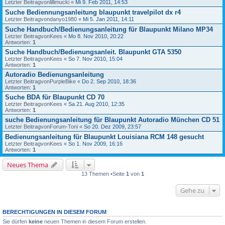
Letzter Beitragvon
lillimucki
«
Mi 9. Feb 2011, 14:53
Suche Bediennungsanleitung blaupunkt travelpilot dx r4
Letzter Beitragvon
danyo1980
«
Mi 5. Jan 2011, 14:11
Suche Handbuch/Bedienungsanleitung für Blaupunkt Milano MP34
Letzter Beitragvon
Kees
«
Mo 8. Nov 2010, 20:22
Antworten:
1
Suche Handbuch/Bedienungsanleit. Blaupunkt GTA 5350
Letzter Beitragvon
Kees
«
So 7. Nov 2010, 15:04
Antworten:
1
Autoradio Bedienungsanleitung
Letzter Beitragvon
PurpleBike
«
Do 2. Sep 2010, 18:36
Antworten:
1
Suche BDA für Blaupunkt CD 70
Letzter Beitragvon
Kees
«
Sa 21. Aug 2010, 12:35
Antworten:
1
suche Bedienungsanleitung für Blaupunkt Autoradio München CD 51
Letzter Beitragvon
Forum-Toni
«
So 20. Dez 2009, 23:57
Bedienungsanleitung für Blaupunkt Louisiana RCM 148 gesucht
Letzter Beitragvon
Kees
«
So 1. Nov 2009, 16:16
Antworten:
1
Neues Thema
13 Themen •Seite
1
von
1
Gehe zu
BERECHTIGUNGEN IN DIESEM FORUM
Sie dürfen
keine
neuen Themen in diesem Forum erstellen.