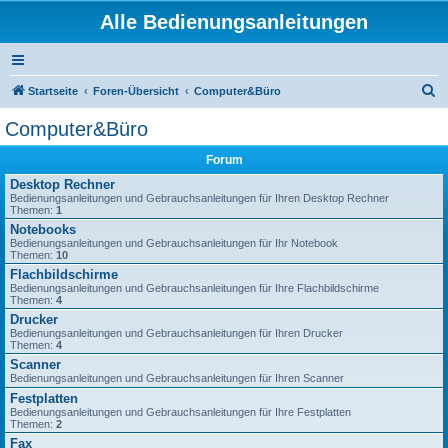
Alle Bedienungsanleitungen
S
Startseite
Foren-Übersicht
Computer&Büro
u
Computer&Büro
c
Forum
h
Desktop Rechner
e
Bedienungsanleitungen und Gebrauchsanleitungen für Ihren Desktop Rechner
Themen:
1
Notebooks
Bedienungsanleitungen und Gebrauchsanleitungen für Ihr Notebook
Themen:
10
Flachbildschirme
Bedienungsanleitungen und Gebrauchsanleitungen für Ihre Flachbildschirme
Themen:
4
Drucker
Bedienungsanleitungen und Gebrauchsanleitungen für Ihren Drucker
Themen:
4
Scanner
Bedienungsanleitungen und Gebrauchsanleitungen für Ihren Scanner
Festplatten
Bedienungsanleitungen und Gebrauchsanleitungen für Ihre Festplatten
Themen:
2
Fax