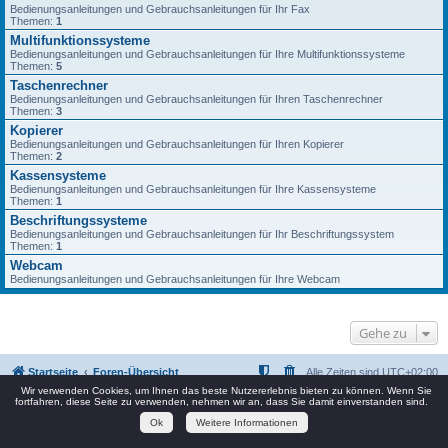
Bedienungsanleitungen und Gebrauchsanleitungen für Ihr Fax
Themen:
1
Multifunktionssysteme
Bedienungsanleitungen und Gebrauchsanleitungen für Ihre Multifunktionssysteme
Themen:
5
Taschenrechner
Bedienungsanleitungen und Gebrauchsanleitungen für Ihren Taschenrechner
Themen:
3
Kopierer
Bedienungsanleitungen und Gebrauchsanleitungen für Ihren Kopierer
Themen:
2
Kassensysteme
Bedienungsanleitungen und Gebrauchsanleitungen für Ihre Kassensysteme
Themen:
1
Beschriftungssysteme
Bedienungsanleitungen und Gebrauchsanleitungen für Ihr Beschriftungssystem
Themen:
1
Webcam
Bedienungsanleitungen und Gebrauchsanleitungen für Ihre Webcam
Gehe zu
Startseite
Foren-Übersicht
Alle Zeiten sind
UTC+02:00
Wir verwenden Cookies, um Ihnen das beste Nutzererlebnis bieten zu können. Wenn Sie
Powered by
phpBB
® Forum Software © phpBB Limited
fortfahren, diese Seite zu verwenden, nehmen wir an, dass Sie damit einverstanden sind.
Deutsche Übersetzung durch
phpBB.de
Ok
Weitere Informationen