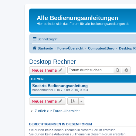
Alle Bedienungsanleitungen
Hier befindet sich das Forum für alle-bedienungsanleitungen.de
Schnellzugriff
Startseite
Foren-Übersicht
Computer&Büro
Desktop R
Desktop Rechner
Suche
Erw
Neues Thema
THEMEN
Soekris Bedienungsanleitung
von
schnueffel
»Do 7. Okt 2010, 00:04
Neues Thema
Zurück zur Foren-Übersicht
BERECHTIGUNGEN IN DIESEM FORUM
Sie dürfen
keine
neuen Themen in diesem Forum erstellen.
Sie dürfen
keine
Antworten zu Themen in diesem Forum erstellen.