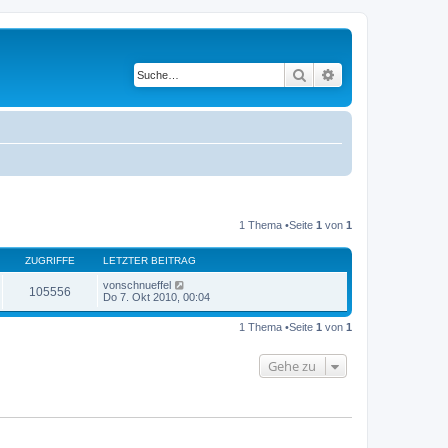
Suche
Erweiterte Suche
1 Thema •Seite
1
von
1
ZUGRIFFE
LETZTER BEITRAG
von
schnueffel
105556
Do 7. Okt 2010, 00:04
1 Thema •Seite
1
von
1
Gehe zu