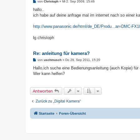
B
von
Christoph
»
Mi 2. Sep 2009, 15:46
e
i
hallo..
t
ich habe auf deine anfrage mal im internet nach so einer 
r
a
g
http://www.panasonic.de/html/de_DE/Produ...ar=DMC-FX
lg christoph
Re: anleitung für kamera?
B
von
uschmusch
»
Do 29. Sep 2011, 15:20
e
i
Hallo,ich suche eine Bedienungsanleitung (auch Kopie) für
t
Wer kann helfen?
r
a
g
Antworten
Zurück zu „Digital Kamera“
Startseite
Foren-Übersicht