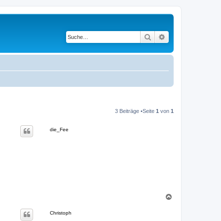
Suche
Erweiterte Suche
3 Beiträge •Seite
1
von
1
die_Fee
N
a
c
Christoph
h