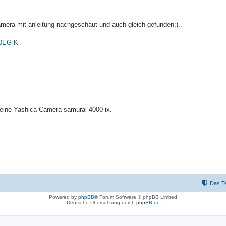
kamera mit anleitung nachgeschaut und auch gleich gefunden;)..
10EG-K
 eine Yashica Camera samurai 4000 ix.
Das T
Powered by
phpBB
® Forum Software © phpBB Limited
Deutsche Übersetzung durch
phpBB.de