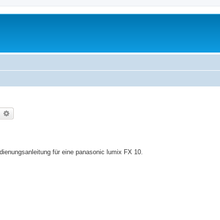
uche
Erweiterte Suche
edienungsanleitung für eine panasonic lumix FX 10.