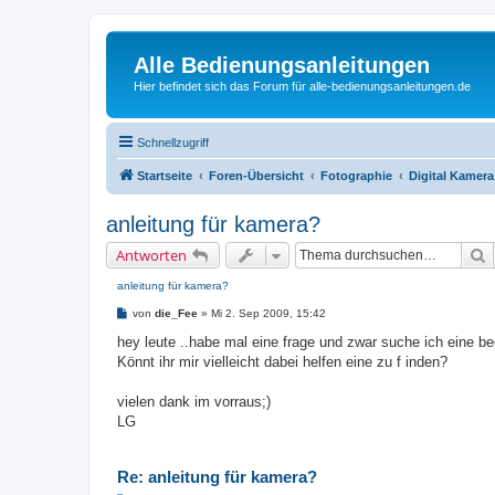
Alle Bedienungsanleitungen
Hier befindet sich das Forum für alle-bedienungsanleitungen.de
Schnellzugriff
Startseite
Foren-Übersicht
Fotographie
Digital Kamera
anleitung für kamera?
S
Antworten
anleitung für kamera?
B
von
die_Fee
»
Mi 2. Sep 2009, 15:42
e
i
hey leute ..habe mal eine frage und zwar suche ich eine b
t
Könnt ihr mir vielleicht dabei helfen eine zu f inden?
r
a
g
vielen dank im vorraus;)
LG
Re: anleitung für kamera?