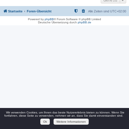
Gehe zu
Startseite
Foren-Übersicht
Alle Zeiten sind
UTC+02:00
Powered by
phpBB
® Forum Software © phpBB Limited
Deutsche Übersetzung durch
phpBB.de
Wir verwenden Cookies, um Ihnen das beste Nutzererlebnis bieten zu können. Wenn Sie
fortfahren, diese Seite zu verwenden, nehmen wir an, dass Sie damit einverstanden sind.
Ok
Weitere Informationen