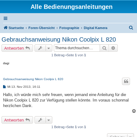
Alle Bedienungsanleitungen
S
Startseite
Foren-Übersicht
Fotographie
Digital Kamera
u
Gebrauchsanweisung Nikon Coolpix L 820
c
Suche
Erweiterte 
Antworten
h
1 Beitrag •Seite
1
von
1
e
dagi
Gebrauchsanweisung Nikon Coolpix L 820
B
Mi 13. Nov 2013, 16:11
e
i
Hallo, ich würde mich sehr freuen, wenn jemand eine Anleitung für die
t
Nikon Coolpix L 820 zur Verfügung stellen könnte. Im voraus schonmal
r
a
herzlichen Dank.
g
Antworten
1 Beitrag •Seite
1
von
1