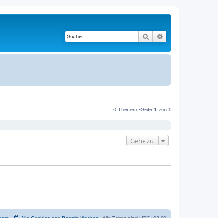
Suche
Erweiterte Suche
0 Themen •Seite
1
von
1
Gehe zu