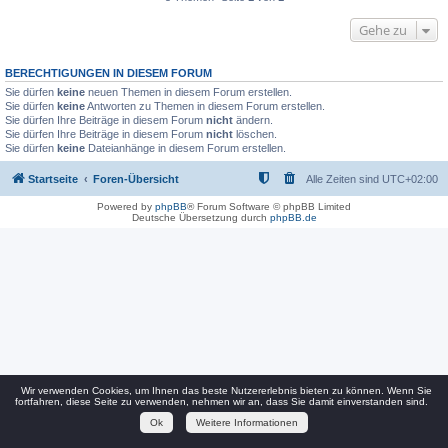
Gehe zu
BERECHTIGUNGEN IN DIESEM FORUM
Sie dürfen
keine
neuen Themen in diesem Forum erstellen.
Sie dürfen
keine
Antworten zu Themen in diesem Forum erstellen.
Sie dürfen Ihre Beiträge in diesem Forum
nicht
ändern.
Sie dürfen Ihre Beiträge in diesem Forum
nicht
löschen.
Sie dürfen
keine
Dateianhänge in diesem Forum erstellen.
Startseite
Foren-Übersicht
Alle Zeiten sind
UTC+02:00
Powered by
phpBB
® Forum Software © phpBB Limited
Deutsche Übersetzung durch
phpBB.de
Wir verwenden Cookies, um Ihnen das beste Nutzererlebnis bieten zu können. Wenn Sie
fortfahren, diese Seite zu verwenden, nehmen wir an, dass Sie damit einverstanden sind.
Ok
Weitere Informationen