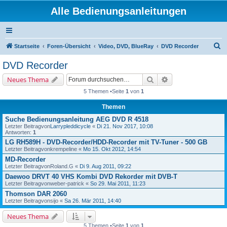
Alle Bedienungsanleitungen
S
Startseite
Foren-Übersicht
Video, DVD, BlueRay
DVD Recorder
u
DVD Recorder
c
Suche
Erweiterte Suche
Neues Thema
h
5 Themen •Seite
1
von
1
e
Themen
Suche Bedienungsanleitung AEG DVD R 4518
Letzter Beitragvon
Larrypleddicycle
«
Di 21. Nov 2017, 10:08
Antworten:
1
LG RH589H - DVD-Recorder/HDD-Recorder mit TV-Tuner - 500 GB
Letzter Beitragvon
krempeline
«
Mo 15. Okt 2012, 14:54
MD-Recorder
Letzter Beitragvon
Roland.G
«
Di 9. Aug 2011, 09:22
Daewoo DRVT 40 VHS Kombi DVD Rekorder mit DVB-T
Letzter Beitragvon
weber-patrick
«
So 29. Mai 2011, 11:23
Thomson DAR 2060
Letzter Beitragvon
sijo
«
Sa 26. Mär 2011, 14:40
Neues Thema
5 Themen •Seite
1
von
1