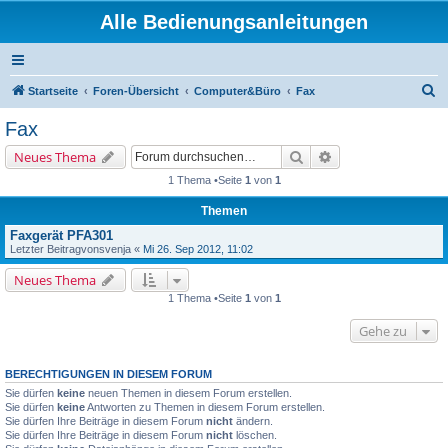
Alle Bedienungsanleitungen
S
Startseite
Foren-Übersicht
Computer&Büro
Fax
u
Fax
c
Suche
Erweiterte Suche
Neues Thema
h
1 Thema •Seite
1
von
1
e
Themen
Faxgerät PFA301
Letzter Beitragvon
svenja
«
Mi 26. Sep 2012, 11:02
Neues Thema
1 Thema •Seite
1
von
1
Gehe zu
BERECHTIGUNGEN IN DIESEM FORUM
Sie dürfen
keine
neuen Themen in diesem Forum erstellen.
Sie dürfen
keine
Antworten zu Themen in diesem Forum erstellen.
Sie dürfen Ihre Beiträge in diesem Forum
nicht
ändern.
Sie dürfen Ihre Beiträge in diesem Forum
nicht
löschen.