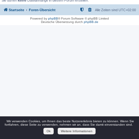
Sie dürfen
keine
Dateianhänge in diesem Forum erstellen.
Startseite
Foren-Übersicht
Alle Zeiten sind
UTC+02:00
Powered by
phpBB
® Forum Software © phpBB Limited
Deutsche Übersetzung durch
phpBB.de
Wir verwenden Cookies, um Ihnen das beste Nutzererlebnis bieten zu können. Wenn Sie
fortfahren, diese Seite zu verwenden, nehmen wir an, dass Sie damit einverstanden sind.
Ok
Weitere Informationen