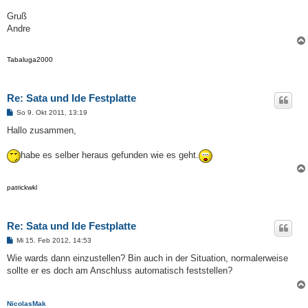
Gruß
Andre
Tabaluga2000
Re: Sata und Ide Festplatte
B
So 9. Okt 2011, 13:19
e
i
Hallo zusammen,
t
r
a
habe es selber heraus gefunden wie es geht.
g
patrickwkl
Re: Sata und Ide Festplatte
B
Mi 15. Feb 2012, 14:53
e
i
Wie wards dann einzustellen? Bin auch in der Situation, normalerweise
t
sollte er es doch am Anschluss automatisch feststellen?
r
a
g
NicolasMak