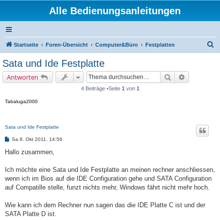
Alle Bedienungsanleitungen
S
Startseite
Foren-Übersicht
Computer&Büro
Festplatten
u
Sata und Ide Festplatte
c
Suche
Erweiterte 
Antworten
h
4 Beiträge •Seite
1
von
1
e
Tabaluga2000
Sata und Ide Festplatte
B
Sa 8. Okt 2011, 14:56
e
i
Hallo zusammen,
t
r
a
Ich möchte eine Sata und Ide Festplatte an meinen rechner anschliessen,
g
wenn ich im Bios auf die IDE Configuration gehe und SATA Configuration
auf Compatille stelle, funzt nichts mehr, Windows fährt nicht mehr hoch.
Wie kann ich dem Rechner nun sagen das die IDE Platte C ist und der
SATA Platte D ist.