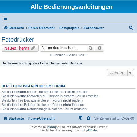
Alle Bedienungsanleitungen
S
Startseite
Foren-Übersicht
Fotographie
Fotodrucker
u
Fotodrucker
c
Suche
Erweiterte Suche
Neues Thema
h
0 Themen •Seite
1
von
1
e
In diesem Forum gibt es keine Themen oder Beiträge.
Gehe zu
BERECHTIGUNGEN IN DIESEM FORUM
Sie dürfen
keine
neuen Themen in diesem Forum erstellen.
Sie dürfen
keine
Antworten zu Themen in diesem Forum erstellen.
Sie dürfen Ihre Beiträge in diesem Forum
nicht
ändern.
Sie dürfen Ihre Beiträge in diesem Forum
nicht
löschen.
Sie dürfen
keine
Dateianhänge in diesem Forum erstellen.
Startseite
Foren-Übersicht
Alle Zeiten sind
UTC+02:00
Powered by
phpBB
® Forum Software © phpBB Limited
Deutsche Übersetzung durch
phpBB.de