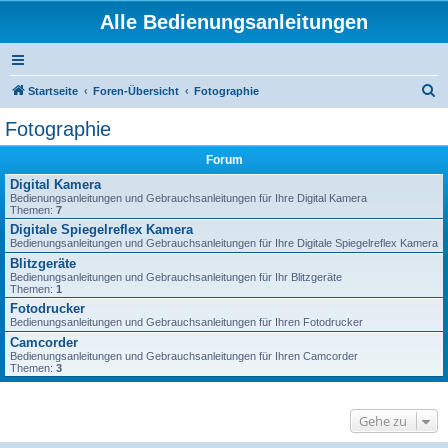
Alle Bedienungsanleitungen
S
Startseite
Foren-Übersicht
Fotographie
u
Fotographie
c
Forum
h
Digital Kamera
e
Bedienungsanleitungen und Gebrauchsanleitungen für Ihre Digital Kamera
Themen:
7
Digitale Spiegelreflex Kamera
Bedienungsanleitungen und Gebrauchsanleitungen für Ihre Digitale Spiegelreflex Kamera
Blitzgeräte
Bedienungsanleitungen und Gebrauchsanleitungen für Ihr Blitzgeräte
Themen:
1
Fotodrucker
Bedienungsanleitungen und Gebrauchsanleitungen für Ihren Fotodrucker
Camcorder
Bedienungsanleitungen und Gebrauchsanleitungen für Ihren Camcorder
Themen:
3
Gehe zu