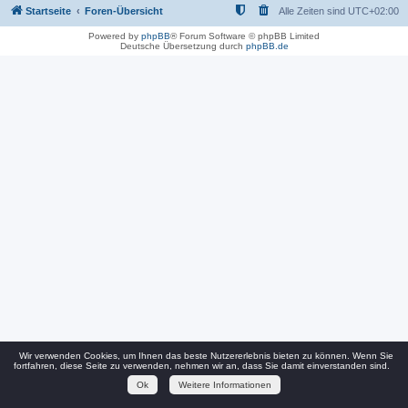
Startseite
Foren-Übersicht
Alle Zeiten sind
UTC+02:00
Powered by
phpBB
® Forum Software © phpBB Limited
Deutsche Übersetzung durch
phpBB.de
Wir verwenden Cookies, um Ihnen das beste Nutzererlebnis bieten zu können. Wenn Sie
fortfahren, diese Seite zu verwenden, nehmen wir an, dass Sie damit einverstanden sind.
Ok
Weitere Informationen