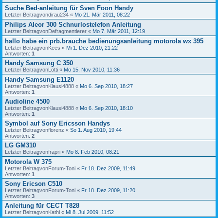
Suche Bed-anleitung für Sven Foon Handy
Letzter Beitragvon
dirau234
«
Mo 21. Mär 2011, 08:22
Philips Aleor 300 Schnurlostelefon Anleitung
Letzter Beitragvon
Defragmentierer
«
Mo 7. Mär 2011, 12:19
hallo habe ein prb.brauche bedienungsanleitung motorola wx 395
Letzter Beitragvon
Kees
«
Mi 1. Dez 2010, 21:22
Antworten:
1
Handy Samsung C 350
Letzter Beitragvon
Lotti
«
Mo 15. Nov 2010, 11:36
Handy Samsung E1120
Letzter Beitragvon
Klausi4888
«
Mo 6. Sep 2010, 18:27
Antworten:
1
Audioline 4500
Letzter Beitragvon
Klausi4888
«
Mo 6. Sep 2010, 18:10
Antworten:
1
Symbol auf Sony Ericsson Handys
Letzter Beitragvon
florenz
«
So 1. Aug 2010, 19:44
Antworten:
2
LG GM310
Letzter Beitragvon
frapri
«
Mo 8. Feb 2010, 08:21
Motorola W 375
Letzter Beitragvon
Forum-Toni
«
Fr 18. Dez 2009, 11:49
Antworten:
1
Sony Ericson C510
Letzter Beitragvon
Forum-Toni
«
Fr 18. Dez 2009, 11:20
Antworten:
3
Anleitung für CECT T828
Letzter Beitragvon
Kathi
«
Mi 8. Jul 2009, 11:52