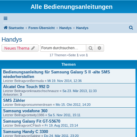
Alle Bedienungsanleitungen
S
Startseite
Foren-Übersicht
Handys
Handys
u
Handys
c
Suche
Erweiterte Suche
Neues Thema
h
17 Themen •Seite
1
von
1
e
Themen
Bedienungsanleitung für Samsung Galaxy S II -alte SMS
wiederherstellen
Letzter Beitragvon
Bermuda
«
Mi 19. Nov 2014, 12:36
Alcatel One Touch 992 D
Letzter Beitragvon
knautschschnauze
«
Sa 23. Mär 2013, 11:33
Antworten:
3
SMS Zähler
Letzter Beitragvon
summerdream
«
Mo 15. Okt 2012, 14:20
Samsung vodafone 360
Letzter Beitragvon
twity1986
«
Sa 5. Nov 2011, 15:11
Samsung Galaxy Fit GT-S5670
Letzter Beitragvon
CFlash
«
Fr 19. Aug 2011, 23:14
Samsung Handy C 3300
Letzter Beitragvon
Sabine
«
Do 24. Mär 2011, 23:20