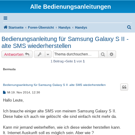
Alle Bedienungsanleitungen
S
Startseite
Foren-Übersicht
Handys
Handys
u
Bedienungsanleitung für Samsung Galaxy S II -
c
alte SMS wiederherstellen
h
Suche
Erweiterte 
Antworten
e
1 Beitrag •Seite
1
von
1
Bermuda
Bedienungsanleitung für Samsung Galaxy S II -alte SMS wiederherstellen
B
Mi 19. Nov 2014, 12:36
e
i
Hallo Leute,
t
r
a
Ich brauche einiger alte SMS von meinem Samsung Galaxy S II.
g
Diese habe ich auch nie gelöscht -die sind einfach nicht mehr da.
Kann mir jemand weiterhelfen, wie ich diese wieder herstellen kann.
lt. Internet Auskunft soll es möglich sein. Aber wie ?