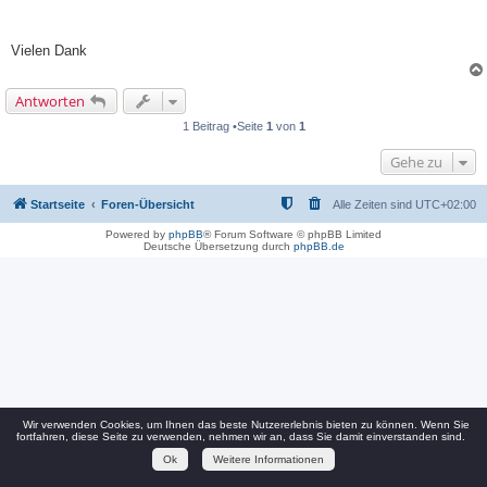
Vielen Dank
Antworten
1 Beitrag •Seite
1
von
1
Gehe zu
Startseite
Foren-Übersicht
Alle Zeiten sind
UTC+02:00
Powered by
phpBB
® Forum Software © phpBB Limited
Deutsche Übersetzung durch
phpBB.de
Wir verwenden Cookies, um Ihnen das beste Nutzererlebnis bieten zu können. Wenn Sie
fortfahren, diese Seite zu verwenden, nehmen wir an, dass Sie damit einverstanden sind.
Ok
Weitere Informationen