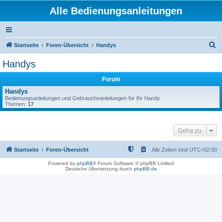
Alle Bedienungsanleitungen
S
Startseite
Foren-Übersicht
Handys
u
Handys
c
Forum
h
Handys
e
Bedienungsanleitungen und Gebrauchsanleitungen für Ihr Handy
Themen:
17
Gehe zu
Startseite
Foren-Übersicht
Alle Zeiten sind
UTC+02:00
Powered by
phpBB
® Forum Software © phpBB Limited
Deutsche Übersetzung durch
phpBB.de