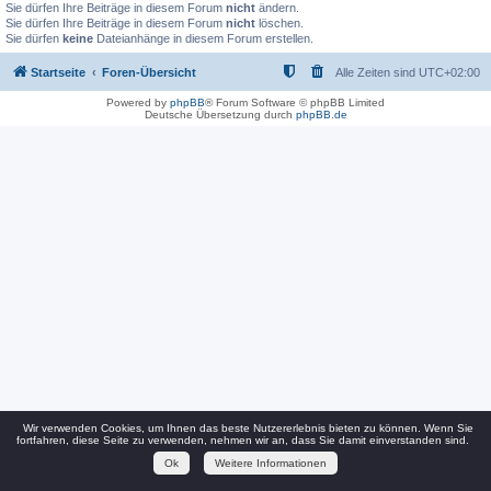
Sie dürfen Ihre Beiträge in diesem Forum
nicht
ändern.
Sie dürfen Ihre Beiträge in diesem Forum
nicht
löschen.
Sie dürfen
keine
Dateianhänge in diesem Forum erstellen.
Startseite
Foren-Übersicht
Alle Zeiten sind
UTC+02:00
Powered by
phpBB
® Forum Software © phpBB Limited
Deutsche Übersetzung durch
phpBB.de
Wir verwenden Cookies, um Ihnen das beste Nutzererlebnis bieten zu können. Wenn Sie
fortfahren, diese Seite zu verwenden, nehmen wir an, dass Sie damit einverstanden sind.
Ok
Weitere Informationen