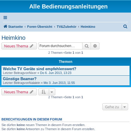
Alle Bedienungsanleitungen
S
Startseite
Foren-Übersicht
TV&Zubehör
Heimkino
u
Heimkino
c
Suche
Erweiterte Suche
Neues Thema
h
2 Themen •Seite
1
von
1
e
Themen
Welche TV Geräte sind empfehlenswert?
Letzter Beitragvon
Nixer
«
Do 6. Jun 2013, 13:23
Günstige Beamer?
Letzter Beitragvon
Nalalein
«
Mo 3. Jun 2013, 11:55
Neues Thema
2 Themen •Seite
1
von
1
Gehe zu
BERECHTIGUNGEN IN DIESEM FORUM
Sie dürfen
keine
neuen Themen in diesem Forum erstellen.
Sie dürfen
keine
Antworten zu Themen in diesem Forum erstellen.