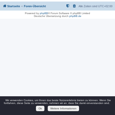
Startseite
Foren-Übersicht
Alle Zeiten sind
UTC+02:00
Powered by
phpBB
® Forum Software © phpBB Limited
Deutsche Übersetzung durch
phpBB.de
Wir verwenden Cookies, um Ihnen das beste Nutzererlebnis bieten zu können. Wenn Sie
fortfahren, diese Seite zu verwenden, nehmen wir an, dass Sie damit einverstanden sind.
Ok
Weitere Informationen