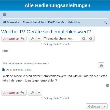
Alle Bedienungsanleitungen
S
Startseite
Foren-Übersicht
TV&Zubehör
Heimkino
u
Welche TV Geräte sind empfehlenswert?
c
Suche
Erweiterte 
Antworten
h
1 Beitrag •Seite
1
von
1
e
Nixer
Welche TV Geräte sind empfehlenswert?
B
Do 6. Jun 2013, 13:23
e
i
Welche Modelle sind derzeit empfehlenswert und wieviel kosten sie? Was
t
könnt ihr einem Einsteiger empfehlen?
r
a
g
Antworten
1 Beitrag •Seite
1
von
1
Gehe zu