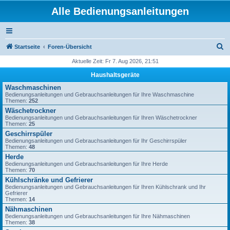
Alle Bedienungsanleitungen
S
Startseite
Foren-Übersicht
u
Aktuelle Zeit: Fr 7. Aug 2026, 21:51
c
Haushaltsgeräte
h
Waschmaschinen
Bedienungsanleitungen und Gebrauchsanleitungen für Ihre Waschmaschine
e
Themen:
252
Wäschetrockner
Bedienungsanleitungen und Gebrauchsanleitungen für Ihren Wäschetrockner
Themen:
25
Geschirrspüler
Bedienungsanleitungen und Gebrauchsanleitungen für Ihr Geschirrspüler
Themen:
48
Herde
Bedienungsanleitungen und Gebrauchsanleitungen für Ihre Herde
Themen:
70
Kühlschränke und Gefrierer
Bedienungsanleitungen und Gebrauchsanleitungen für Ihren Kühlschrank und Ihr
Gefrierer
Themen:
14
Nähmaschinen
Bedienungsanleitungen und Gebrauchsanleitungen für Ihre Nähmaschinen
Themen:
38