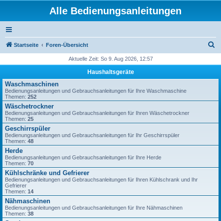
Alle Bedienungsanleitungen
S
Startseite
Foren-Übersicht
u
Aktuelle Zeit: So 9. Aug 2026, 12:57
c
Haushaltsgeräte
h
Waschmaschinen
Bedienungsanleitungen und Gebrauchsanleitungen für Ihre Waschmaschine
e
Themen:
252
Wäschetrockner
Bedienungsanleitungen und Gebrauchsanleitungen für Ihren Wäschetrockner
Themen:
25
Geschirrspüler
Bedienungsanleitungen und Gebrauchsanleitungen für Ihr Geschirrspüler
Themen:
48
Herde
Bedienungsanleitungen und Gebrauchsanleitungen für Ihre Herde
Themen:
70
Kühlschränke und Gefrierer
Bedienungsanleitungen und Gebrauchsanleitungen für Ihren Kühlschrank und Ihr
Gefrierer
Themen:
14
Nähmaschinen
Bedienungsanleitungen und Gebrauchsanleitungen für Ihre Nähmaschinen
Themen:
38