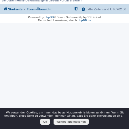
Sie dürfen
keine
Dateianhänge in diesem Forum erstellen.
Startseite
Foren-Übersicht
Alle Zeiten sind
UTC+02:00
Powered by
phpBB
® Forum Software © phpBB Limited
Deutsche Übersetzung durch
phpBB.de
Wir verwenden Cookies, um Ihnen das beste Nutzererlebnis bieten zu können. Wenn Sie
fortfahren, diese Seite zu verwenden, nehmen wir an, dass Sie damit einverstanden sind.
Ok
Weitere Informationen