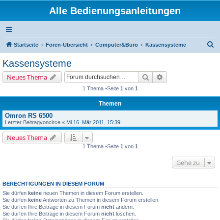
Alle Bedienungsanleitungen
S
Startseite
Foren-Übersicht
Computer&Büro
Kassensysteme
u
Kassensysteme
c
Suche
Erweiterte Suche
Neues Thema
h
1 Thema •Seite
1
von
1
e
Themen
Omron RS 6500
Letzter Beitragvon
circe
«
Mi 16. Mär 2011, 15:39
Neues Thema
1 Thema •Seite
1
von
1
Gehe zu
BERECHTIGUNGEN IN DIESEM FORUM
Sie dürfen
keine
neuen Themen in diesem Forum erstellen.
Sie dürfen
keine
Antworten zu Themen in diesem Forum erstellen.
Sie dürfen Ihre Beiträge in diesem Forum
nicht
ändern.
Sie dürfen Ihre Beiträge in diesem Forum
nicht
löschen.