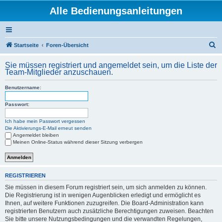
Alle Bedienungsanleitungen
S
Startseite
Foren-Übersicht
u
Sie müssen registriert und angemeldet sein, um die Liste der
c
Team-Mitglieder anzuschauen.
h
Benutzername:
e
Passwort:
Ich habe mein Passwort vergessen
Die Aktivierungs-E-Mail erneut senden
Angemeldet bleiben
Meinen Online-Status während dieser Sitzung verbergen
REGISTRIEREN
Sie müssen in diesem Forum registriert sein, um sich anmelden zu können.
Die Registrierung ist in wenigen Augenblicken erledigt und ermöglicht es
Ihnen, auf weitere Funktionen zuzugreifen. Die Board-Administration kann
registrierten Benutzern auch zusätzliche Berechtigungen zuweisen. Beachten
Sie bitte unsere Nutzungsbedingungen und die verwandten Regelungen,