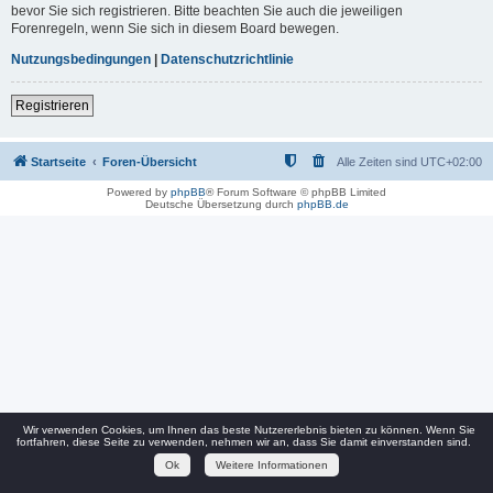
bevor Sie sich registrieren. Bitte beachten Sie auch die jeweiligen
Forenregeln, wenn Sie sich in diesem Board bewegen.
Nutzungsbedingungen
|
Datenschutzrichtlinie
Registrieren
Startseite
Foren-Übersicht
Alle Zeiten sind
UTC+02:00
Powered by
phpBB
® Forum Software © phpBB Limited
Deutsche Übersetzung durch
phpBB.de
Wir verwenden Cookies, um Ihnen das beste Nutzererlebnis bieten zu können. Wenn Sie
fortfahren, diese Seite zu verwenden, nehmen wir an, dass Sie damit einverstanden sind.
Ok
Weitere Informationen