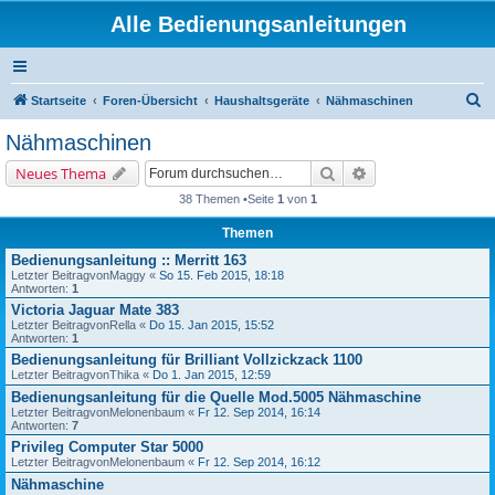
Alle Bedienungsanleitungen
S
Startseite
Foren-Übersicht
Haushaltsgeräte
Nähmaschinen
u
Nähmaschinen
c
Suche
Erweiterte Suche
Neues Thema
h
38 Themen •Seite
1
von
1
e
Themen
Bedienungsanleitung :: Merritt 163
Letzter Beitragvon
Maggy
«
So 15. Feb 2015, 18:18
Antworten:
1
Victoria Jaguar Mate 383
Letzter Beitragvon
Rella
«
Do 15. Jan 2015, 15:52
Antworten:
1
Bedienungsanleitung für Brilliant Vollzickzack 1100
Letzter Beitragvon
Thika
«
Do 1. Jan 2015, 12:59
Bedienungsanleitung für die Quelle Mod.5005 Nähmaschine
Letzter Beitragvon
Melonenbaum
«
Fr 12. Sep 2014, 16:14
Antworten:
7
Privileg Computer Star 5000
Letzter Beitragvon
Melonenbaum
«
Fr 12. Sep 2014, 16:12
Nähmaschine