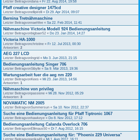
Letzter Beitragvon
dana
«
Fr 22. Aug 2014, 19:58
Pfaff creative designer 1475cd
Letzter Beitragvon
ellipirelli
«
Di 29. Apr 2014, 09:07
Bernina Tretnähmaschine
Letzter Beitragvon
naehfee
«
Sa 22. Feb 2014, 11:41
Nähmaschine Victoria Modell 924 Bedienungsanleitung
Letzter Beitragvon
bigbaer52
«
Do 23. Jan 2014, 14:27
Victoria HA-1000
Letzter Beitragvon
christine
«
Fr 12. Jul 2013, 00:30
Antworten:
2
AEG 227 LCD
Letzter Beitragvon
Ingrid
«
Mo 3. Jun 2013, 21:15
Bedienungsanleitung Singer 706
Letzter Beitragvon
Sibylle
«
Sa 9. Mär 2013, 19:36
Wartungsarbeit fuer die aeg nm 220
Letzter Beitragvon
Kees
«
Mi 23. Jan 2013, 14:56
Antworten:
1
Nähmaschine von privileg
Letzter Beitragvon
passione
«
Mi 28. Nov 2012, 05:29
Antworten:
3
NOVAMATIC NM 2005
Letzter Beitragvon
Summersun
«
Sa 10. Nov 2012, 22:37
Suche eine Bedienungsanleitung für Pfaff Tiptronic 1067
Letzter Beitragvon
hawkeye
«
Do 8. Nov 2012, 17:12
Bedienungsanleitung Calanda Overlock 706
Letzter Beitragvon
Ellimaus50
«
Di 7. Aug 2012, 16:15
Suche eine Bedienungsanleitung für: "Phoenix 229 Universa"
Letzter Beitragvon
erika49
«
Mi 1. Aug 2012, 16:11