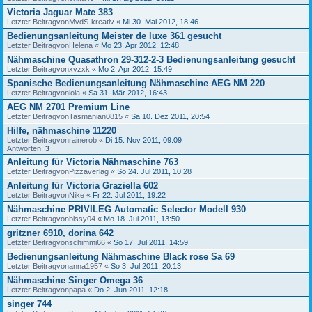
Victoria Jaguar Mate 383
Letzter Beitragvon
MvdS-kreativ
«
Mi 30. Mai 2012, 18:46
Bedienungsanleitung Meister de luxe 361 gesucht
Letzter Beitragvon
Helena
«
Mo 23. Apr 2012, 12:48
Nähmaschine Quasathron 29-312-2-3 Bedienungsanleitung gesucht
Letzter Beitragvon
xvzxk
«
Mo 2. Apr 2012, 15:49
Spanische Bedienungsanleitung Nähmaschine AEG NM 220
Letzter Beitragvon
lola
«
Sa 31. Mär 2012, 16:43
AEG NM 2701 Premium Line
Letzter Beitragvon
Tasmanian0815
«
Sa 10. Dez 2011, 20:54
Hilfe, nähmaschine 11220
Letzter Beitragvon
rainerob
«
Di 15. Nov 2011, 09:09
Antworten:
3
Anleitung für Victoria Nähmaschine 763
Letzter Beitragvon
Pizzaverlag
«
So 24. Jul 2011, 10:28
Anleitung für Victoria Graziella 602
Letzter Beitragvon
Nike
«
Fr 22. Jul 2011, 19:22
Nähmaschine PRIVILEG Automatic Selector Modell 930
Letzter Beitragvon
bissy04
«
Mo 18. Jul 2011, 13:50
gritzner 6910, dorina 642
Letzter Beitragvon
schimmi66
«
So 17. Jul 2011, 14:59
Bedienungsanleitung Nähmaschine Black rose Sa 69
Letzter Beitragvon
anna1957
«
So 3. Jul 2011, 20:13
Nähmaschine Singer Omega 36
Letzter Beitragvon
papa
«
Do 2. Jun 2011, 12:18
singer 744