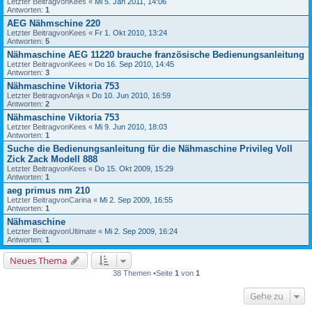
Letzter Beitragvon
Kees
«
Mi 5. Jan 2011, 14:06
Antworten:
1
AEG Nähmschine 220
Letzter Beitragvon
Kees
«
Fr 1. Okt 2010, 13:24
Antworten:
5
Nähmaschine AEG 11220 brauche französische Bedienungsanleitung
Letzter Beitragvon
Kees
«
Do 16. Sep 2010, 14:45
Antworten:
3
Nähmaschine Viktoria 753
Letzter Beitragvon
Anja
«
Do 10. Jun 2010, 16:59
Antworten:
2
Nähmaschine Viktoria 753
Letzter Beitragvon
Kees
«
Mi 9. Jun 2010, 18:03
Antworten:
1
Suche die Bedienungsanleitung für die Nähmaschine Privileg Voll
Zick Zack Modell 888
Letzter Beitragvon
Kees
«
Do 15. Okt 2009, 15:29
Antworten:
1
aeg primus nm 210
Letzter Beitragvon
Carina
«
Mi 2. Sep 2009, 16:55
Antworten:
1
Nähmaschine
Letzter Beitragvon
Ultimate
«
Mi 2. Sep 2009, 16:24
Antworten:
1
Neues Thema
38 Themen •Seite
1
von
1
Gehe zu