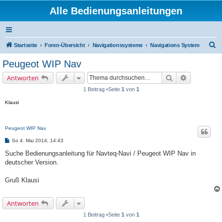
Alle Bedienungsanleitungen
S
Startseite
Foren-Übersicht
Navigationssysteme
Navigations System
u
Peugeot WIP Nav
c
Suche
Erweiterte 
Antworten
h
1 Beitrag •Seite
1
von
1
e
Klausi
Peugeot WIP Nav
B
So 4. Mai 2014, 14:43
e
i
Suche Bedienungsanleitung für Navteq-Navi / Peugeot WIP Nav in
t
deutscher Version.
r
a
g
Gruß Klausi
Antworten
1 Beitrag •Seite
1
von
1