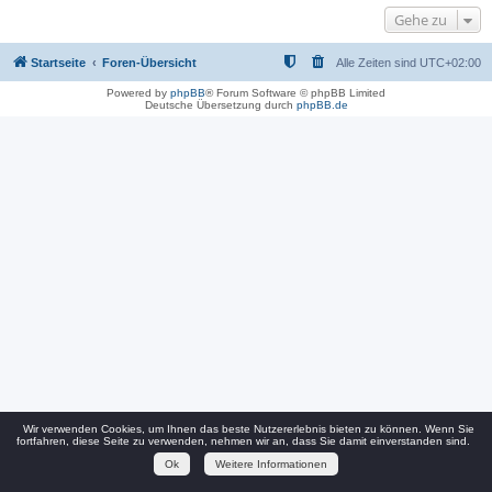
Gehe zu
Startseite
Foren-Übersicht
Alle Zeiten sind
UTC+02:00
Powered by
phpBB
® Forum Software © phpBB Limited
Deutsche Übersetzung durch
phpBB.de
Wir verwenden Cookies, um Ihnen das beste Nutzererlebnis bieten zu können. Wenn Sie
fortfahren, diese Seite zu verwenden, nehmen wir an, dass Sie damit einverstanden sind.
Ok
Weitere Informationen