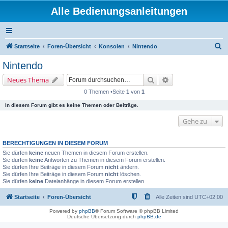
Alle Bedienungsanleitungen
S
Startseite
Foren-Übersicht
Konsolen
Nintendo
u
Nintendo
c
Suche
Erweiterte Suche
Neues Thema
h
0 Themen •Seite
1
von
1
e
In diesem Forum gibt es keine Themen oder Beiträge.
Gehe zu
BERECHTIGUNGEN IN DIESEM FORUM
Sie dürfen
keine
neuen Themen in diesem Forum erstellen.
Sie dürfen
keine
Antworten zu Themen in diesem Forum erstellen.
Sie dürfen Ihre Beiträge in diesem Forum
nicht
ändern.
Sie dürfen Ihre Beiträge in diesem Forum
nicht
löschen.
Sie dürfen
keine
Dateianhänge in diesem Forum erstellen.
Startseite
Foren-Übersicht
Alle Zeiten sind
UTC+02:00
Powered by
phpBB
® Forum Software © phpBB Limited
Deutsche Übersetzung durch
phpBB.de