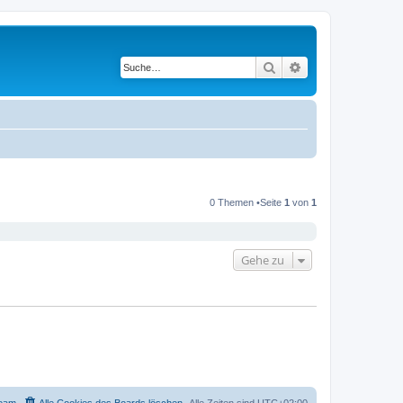
Suche
Erweiterte Suche
0 Themen •Seite
1
von
1
Gehe zu