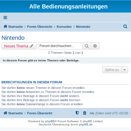
Alle Bedienungsanleitungen
S
Startseite
Foren-Übersicht
Konsolen
Nintendo
u
Nintendo
c
Suche
Erweiterte Suche
Neues Thema
h
0 Themen •Seite
1
von
1
e
In diesem Forum gibt es keine Themen oder Beiträge.
Gehe zu
BERECHTIGUNGEN IN DIESEM FORUM
Sie dürfen
keine
neuen Themen in diesem Forum erstellen.
Sie dürfen
keine
Antworten zu Themen in diesem Forum erstellen.
Sie dürfen Ihre Beiträge in diesem Forum
nicht
ändern.
Sie dürfen Ihre Beiträge in diesem Forum
nicht
löschen.
Sie dürfen
keine
Dateianhänge in diesem Forum erstellen.
Startseite
Foren-Übersicht
Alle Zeiten sind
UTC+02:00
Powered by
phpBB
® Forum Software © phpBB Limited
Deutsche Übersetzung durch
phpBB.de