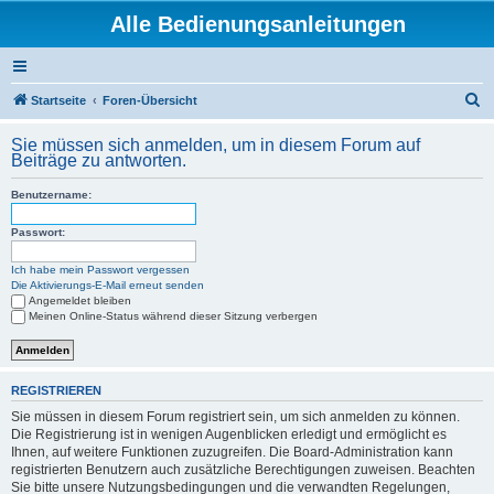
Alle Bedienungsanleitungen
S
Startseite
Foren-Übersicht
u
Sie müssen sich anmelden, um in diesem Forum auf
c
Beiträge zu antworten.
h
Benutzername:
e
Passwort:
Ich habe mein Passwort vergessen
Die Aktivierungs-E-Mail erneut senden
Angemeldet bleiben
Meinen Online-Status während dieser Sitzung verbergen
REGISTRIEREN
Sie müssen in diesem Forum registriert sein, um sich anmelden zu können.
Die Registrierung ist in wenigen Augenblicken erledigt und ermöglicht es
Ihnen, auf weitere Funktionen zuzugreifen. Die Board-Administration kann
registrierten Benutzern auch zusätzliche Berechtigungen zuweisen. Beachten
Sie bitte unsere Nutzungsbedingungen und die verwandten Regelungen,