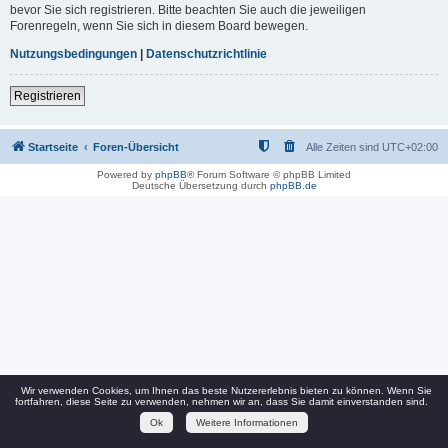
bevor Sie sich registrieren. Bitte beachten Sie auch die jeweiligen
Forenregeln, wenn Sie sich in diesem Board bewegen.
Nutzungsbedingungen
|
Datenschutzrichtlinie
Registrieren
Startseite
Foren-Übersicht
Alle Zeiten sind
UTC+02:00
Powered by
phpBB
® Forum Software © phpBB Limited
Deutsche Übersetzung durch
phpBB.de
Wir verwenden Cookies, um Ihnen das beste Nutzererlebnis bieten zu können. Wenn Sie
fortfahren, diese Seite zu verwenden, nehmen wir an, dass Sie damit einverstanden sind.
Ok
Weitere Informationen