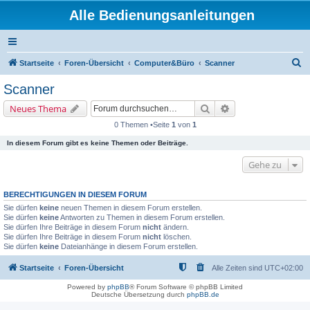
Alle Bedienungsanleitungen
S
Startseite
Foren-Übersicht
Computer&Büro
Scanner
u
Scanner
c
Suche
Erweiterte Suche
Neues Thema
h
0 Themen •Seite
1
von
1
e
In diesem Forum gibt es keine Themen oder Beiträge.
Gehe zu
BERECHTIGUNGEN IN DIESEM FORUM
Sie dürfen
keine
neuen Themen in diesem Forum erstellen.
Sie dürfen
keine
Antworten zu Themen in diesem Forum erstellen.
Sie dürfen Ihre Beiträge in diesem Forum
nicht
ändern.
Sie dürfen Ihre Beiträge in diesem Forum
nicht
löschen.
Sie dürfen
keine
Dateianhänge in diesem Forum erstellen.
Startseite
Foren-Übersicht
Alle Zeiten sind
UTC+02:00
Powered by
phpBB
® Forum Software © phpBB Limited
Deutsche Übersetzung durch
phpBB.de