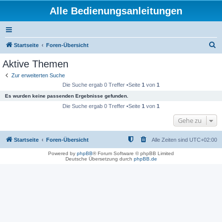
Alle Bedienungsanleitungen
S
Startseite
Foren-Übersicht
u
Aktive Themen
c
Zur erweiterten Suche
h
Die Suche ergab 0 Treffer •Seite
1
von
1
e
Es wurden keine passenden Ergebnisse gefunden.
Die Suche ergab 0 Treffer •Seite
1
von
1
Gehe zu
Startseite
Foren-Übersicht
Alle Zeiten sind
UTC+02:00
Powered by
phpBB
® Forum Software © phpBB Limited
Deutsche Übersetzung durch
phpBB.de