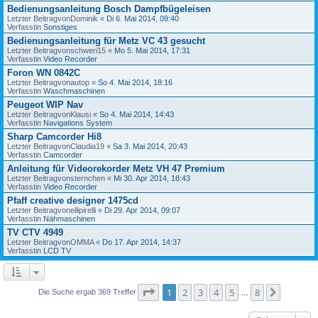
Bedienungsanleitung Bosch Dampfbügeleisen
Letzter Beitragvon
Dominik
«
Di 6. Mai 2014, 09:40
Verfasstin
Sonstiges
Bedienungsanleitung für Metz VC 43 gesucht
Letzter Beitragvon
schweri15
«
Mo 5. Mai 2014, 17:31
Verfasstin
Video Recorder
Foron WN 0842C
Letzter Beitragvon
autop
«
So 4. Mai 2014, 18:16
Verfasstin
Waschmaschinen
Peugeot WIP Nav
Letzter Beitragvon
Klausi
«
So 4. Mai 2014, 14:43
Verfasstin
Navigations System
Sharp Camcorder Hi8
Letzter Beitragvon
Claudia19
«
Sa 3. Mai 2014, 20:43
Verfasstin
Camcorder
Anleitung für Videorekorder Metz VH 47 Premium
Letzter Beitragvon
sternchen
«
Mi 30. Apr 2014, 18:43
Verfasstin
Video Recorder
Pfaff creative designer 1475cd
Letzter Beitragvon
ellipirelli
«
Di 29. Apr 2014, 09:07
Verfasstin
Nähmaschinen
TV CTV 4949
Letzter Beitragvon
OMMA
«
Do 17. Apr 2014, 14:37
Verfasstin
LCD TV
Seite
1
von
8
1
2
3
4
5
8
Nächste
Die Suche ergab 369 Treffer
…