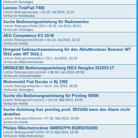
Verfasstin
Sonstiges
Lenovo TinkPad T400
Letzter Beitragvon
waby
«
Di 15. Jul 2014, 11:31
Verfasstin
Notebooks
Suche Bedienungsanleitung für Radiowecker
Letzter Beitragvon
Solis1505
«
Di 15. Jul 2014, 09:51
Verfasstin
Sonstiges
AEG Competence ES 20-W
Letzter Beitragvon
e320cdit
«
So 13. Jul 2014, 11:32
Verfasstin
Herde
Dringend Gebrauchsanweisung für den Ablufttrockner Bomann WT
5016 oder WT 5016.1
Letzter Beitragvon
tantefitzi
«
Di 1. Jul 2014, 23:18
Verfasstin
Wäschetrockner
DRINGEND Bedienungsanleitung IKEA Rengöra 911D53-1T
Letzter Beitragvon
dr.sommer
«
Mi 18. Jun 2014, 09:58
Verfasstin
Geschirrspüler
Wohnmobil Fiat Ducato ci Bj 1992
Letzter Beitragvon
handru
«
So 8. Jun 2014, 16:29
Verfasstin
Sonstiges
Suche die Bedienungsanleitung für Privileg 40500
Letzter Beitragvon
TruckerZ
«
Do 22. Mai 2014, 16:55
Verfasstin
Herde
Suche Anleitung fuer previleg prod. 8915266 kann den Alarm nicht
abstellen
Letzter Beitragvon
Simone
«
Fr 16. Mai 2014, 10:55
Verfasstin
Herde
Philips Wäschetrockner AMB507PH 852850701000
Letzter Beitragvon
M7LKPA
«
Fr 9. Mai 2014, 18:34
Verfasstin
Wäschetrockner