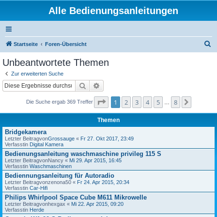
Alle Bedienungsanleitungen
S
Startseite
Foren-Übersicht
u
Unbeantwortete Themen
c
Zur erweiterten Suche
h
Suche
Erweiterte Suche
e
Seite
1
von
8
1
2
3
4
5
8
Nächste
Die Suche ergab 369 Treffer
…
Themen
Bridgekamera
Letzter Beitragvon
Grossauge
«
Fr 27. Okt 2017, 23:49
Verfasstin
Digital Kamera
Bedienungsanleitung waschmaschine privileg 115 S
Letzter Beitragvon
Nancy
«
Mi 29. Apr 2015, 16:45
Verfasstin
Waschmaschinen
Bediennungsanleitung für Autoradio
Letzter Beitragvon
zenona50
«
Fr 24. Apr 2015, 20:34
Verfasstin
Car-Hifi
Philips Whirlpool Space Cube M611 Mikrowelle
Letzter Beitragvon
hexgax
«
Mi 22. Apr 2015, 09:20
Verfasstin
Herde