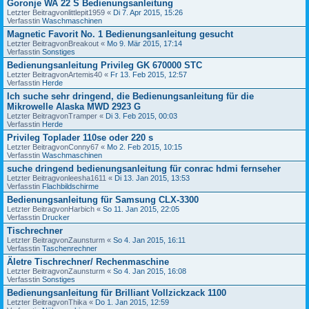
Goronje WA 22 S Bedienungsanleitung
Letzter Beitragvon
littlepit1959
«
Di 7. Apr 2015, 15:26
Verfasstin
Waschmaschinen
Magnetic Favorit No. 1 Bedienungsanleitung gesucht
Letzter Beitragvon
Breakout
«
Mo 9. Mär 2015, 17:14
Verfasstin
Sonstiges
Bedienungsanleitung Privileg GK 670000 STC
Letzter Beitragvon
Artemis40
«
Fr 13. Feb 2015, 12:57
Verfasstin
Herde
Ich suche sehr dringend, die Bedienungsanleitung für die
Mikrowelle Alaska MWD 2923 G
Letzter Beitragvon
Tramper
«
Di 3. Feb 2015, 00:03
Verfasstin
Herde
Privileg Toplader 110se oder 220 s
Letzter Beitragvon
Conny67
«
Mo 2. Feb 2015, 10:15
Verfasstin
Waschmaschinen
suche dringend bedienungsanleitung für conrac hdmi fernseher
Letzter Beitragvon
leesha1611
«
Di 13. Jan 2015, 13:53
Verfasstin
Flachbildschirme
Bedienungsanleitung für Samsung CLX-3300
Letzter Beitragvon
Harbich
«
So 11. Jan 2015, 22:05
Verfasstin
Drucker
Tischrechner
Letzter Beitragvon
Zaunsturm
«
So 4. Jan 2015, 16:11
Verfasstin
Taschenrechner
Äletre Tischrechner/ Rechenmaschine
Letzter Beitragvon
Zaunsturm
«
So 4. Jan 2015, 16:08
Verfasstin
Sonstiges
Bedienungsanleitung für Brilliant Vollzickzack 1100
Letzter Beitragvon
Thika
«
Do 1. Jan 2015, 12:59