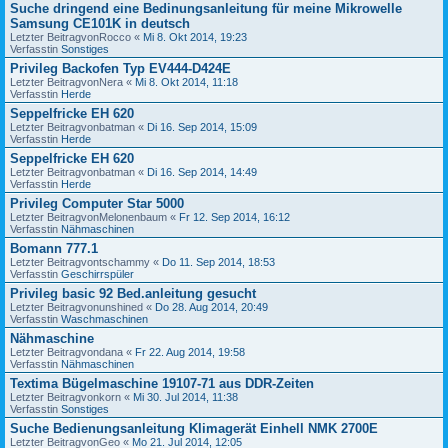
Suche dringend eine Bedinungsanleitung für meine Mikrowelle
Samsung CE101K in deutsch
Letzter Beitragvon
Rocco
«
Mi 8. Okt 2014, 19:23
Verfasstin
Sonstiges
Privileg Backofen Typ EV444-D424E
Letzter Beitragvon
Nera
«
Mi 8. Okt 2014, 11:18
Verfasstin
Herde
Seppelfricke EH 620
Letzter Beitragvon
batman
«
Di 16. Sep 2014, 15:09
Verfasstin
Herde
Seppelfricke EH 620
Letzter Beitragvon
batman
«
Di 16. Sep 2014, 14:49
Verfasstin
Herde
Privileg Computer Star 5000
Letzter Beitragvon
Melonenbaum
«
Fr 12. Sep 2014, 16:12
Verfasstin
Nähmaschinen
Bomann 777.1
Letzter Beitragvon
tschammy
«
Do 11. Sep 2014, 18:53
Verfasstin
Geschirrspüler
Privileg basic 92 Bed.anleitung gesucht
Letzter Beitragvon
unshined
«
Do 28. Aug 2014, 20:49
Verfasstin
Waschmaschinen
Nähmaschine
Letzter Beitragvon
dana
«
Fr 22. Aug 2014, 19:58
Verfasstin
Nähmaschinen
Textima Bügelmaschine 19107-71 aus DDR-Zeiten
Letzter Beitragvon
korn
«
Mi 30. Jul 2014, 11:38
Verfasstin
Sonstiges
Suche Bedienungsanleitung Klimagerät Einhell NMK 2700E
Letzter Beitragvon
Geo
«
Mo 21. Jul 2014, 12:05