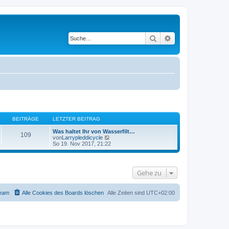
Suche
Erweiterte Suche
BEITRÄGE
LETZTER BEITRAG
Was haltet Ihr von Wasserfilt…
109
N
von
Larrypleddicycle
e
So 19. Nov 2017, 21:22
u
e
s
t
Gehe zu
e
r
B
e
eam
Alle Cookies des Boards löschen
Alle Zeiten sind
UTC+02:00
i
t
r
a
g