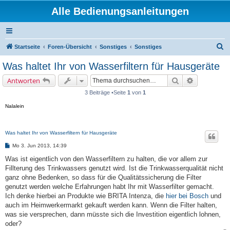
Alle Bedienungsanleitungen
S
Startseite
Foren-Übersicht
Sonstiges
Sonstiges
u
Was haltet Ihr von Wasserfiltern für Hausgeräte
c
Suche
Erweiterte 
Antworten
h
3 Beiträge •Seite
1
von
1
e
Nalalein
Was haltet Ihr von Wasserfiltern für Hausgeräte
B
Mo 3. Jun 2013, 14:39
e
i
Was ist eigentlich von den Wasserfiltern zu halten, die vor allem zur
t
Fillterung des Trinkwassers genutzt wird. Ist die Trinkwasserqualität nicht
r
a
ganz ohne Bedenken, so dass für die Qualitätssicherung die Filter
g
genutzt werden welche Erfahrungen habt Ihr mit Wasserfilter gemacht.
Ich denke hierbei an Produkte wie BRITA Intenza, die
hier bei Bosch
und
auch im Heimwerkermarkt gekauft werden kann. Wenn die Filter halten,
was sie versprechen, dann müsste sich die Investition eigentlich lohnen,
oder?