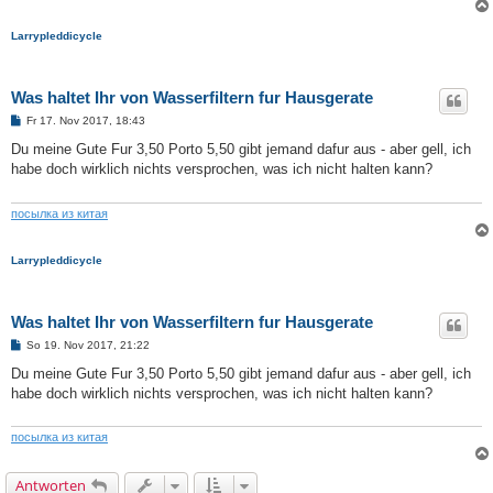
Larrypleddicycle
Was haltet Ihr von Wasserfiltern fur Hausgerate
B
Fr 17. Nov 2017, 18:43
e
i
Du meine Gute Fur 3,50 Porto 5,50 gibt jemand dafur aus - aber gell, ich
t
habe doch wirklich nichts versprochen, was ich nicht halten kann?
r
a
g
посылка из китая
Larrypleddicycle
Was haltet Ihr von Wasserfiltern fur Hausgerate
B
So 19. Nov 2017, 21:22
e
i
Du meine Gute Fur 3,50 Porto 5,50 gibt jemand dafur aus - aber gell, ich
t
habe doch wirklich nichts versprochen, was ich nicht halten kann?
r
a
g
посылка из китая
Antworten