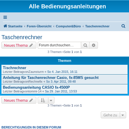
Alle Bedienungsanleitungen
S
Startseite
Foren-Übersicht
Computer&Büro
Taschenrechner
u
Taschenrechner
c
Suche
Erweiterte Suche
Neues Thema
h
3 Themen •Seite
1
von
1
e
Themen
Tischrechner
Letzter Beitragvon
Zaunsturm
«
So 4. Jan 2015, 16:11
Anleitung für Taschenrechner Casio, fx-85MS gesucht
Letzter Beitragvon
Rechnefix
«
So 3. Apr 2011, 09:48
Bedienungsanleitung CASIO fx-4500P
Letzter Beitragvon
tommi-14
«
Sa 29. Jan 2011, 13:53
Neues Thema
3 Themen •Seite
1
von
1
Gehe zu
BERECHTIGUNGEN IN DIESEM FORUM