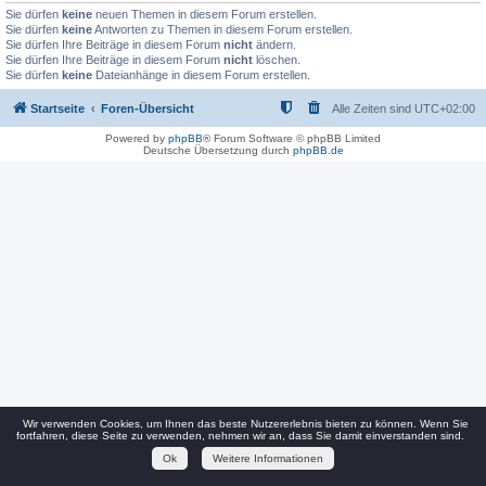
Sie dürfen
keine
neuen Themen in diesem Forum erstellen.
Sie dürfen
keine
Antworten zu Themen in diesem Forum erstellen.
Sie dürfen Ihre Beiträge in diesem Forum
nicht
ändern.
Sie dürfen Ihre Beiträge in diesem Forum
nicht
löschen.
Sie dürfen
keine
Dateianhänge in diesem Forum erstellen.
Startseite
Foren-Übersicht
Alle Zeiten sind
UTC+02:00
Powered by
phpBB
® Forum Software © phpBB Limited
Deutsche Übersetzung durch
phpBB.de
Wir verwenden Cookies, um Ihnen das beste Nutzererlebnis bieten zu können. Wenn Sie
fortfahren, diese Seite zu verwenden, nehmen wir an, dass Sie damit einverstanden sind.
Ok
Weitere Informationen