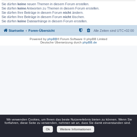
Sie dürfen
keine
neuen Themen in diesem Forum erstellen.
Sie dürfen
keine
Antworten zu Themen in diesem Forum erstellen.
Sie dürfen Ihre Beiträge in diesem Forum
nicht
ändern.
Sie dürfen Ihre Beiträge in diesem Forum
nicht
löschen.
Sie dürfen
keine
Dateianhänge in diesem Forum erstellen.
Startseite
Foren-Übersicht
Alle Zeiten sind
UTC+02:00
Powered by
phpBB
® Forum Software © phpBB Limited
Deutsche Übersetzung durch
phpBB.de
Wir verwenden Cookies, um Ihnen das beste Nutzererlebnis bieten zu können. Wenn Sie
fortfahren, diese Seite zu verwenden, nehmen wir an, dass Sie damit einverstanden sind.
Ok
Weitere Informationen