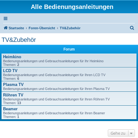
Alle Bedienungsanleitungen
S
Startseite
Foren-Übersicht
TV&Zubehör
u
TV&Zubehör
c
Forum
h
Heimkino
e
Bedienungsanleitungen und Gebrauchsanleitungen für Ihr Heimkino
Themen:
2
LCD TV
Bedienungsanleitungen und Gebrauchsanleitungen für Ihren LCD TV
Themen:
6
Plasma TV
Bedienungsanleitungen und Gebrauchsanleitungen für Ihren Plasma TV
Röhren TV
Bedienungsanleitungen und Gebrauchsanleitungen für Ihren Röhren TV
Themen:
13
Beamer
Bedienungsanleitungen und Gebrauchsanleitungen für Ihren Beamer
Themen:
1
Gehe zu