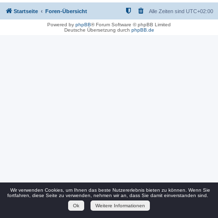
Startseite
Foren-Übersicht
Alle Zeiten sind
UTC+02:00
Powered by
phpBB
® Forum Software © phpBB Limited
Deutsche Übersetzung durch
phpBB.de
Wir verwenden Cookies, um Ihnen das beste Nutzererlebnis bieten zu können. Wenn Sie
fortfahren, diese Seite zu verwenden, nehmen wir an, dass Sie damit einverstanden sind.
Ok
Weitere Informationen