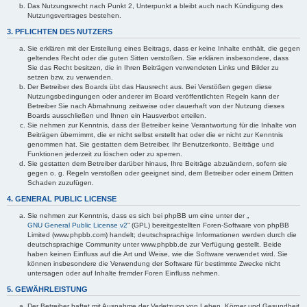
Das Nutzungsrecht nach Punkt 2, Unterpunkt a bleibt auch nach Kündigung des
Nutzungsvertrages bestehen.
3. PFLICHTEN DES NUTZERS
Sie erklären mit der Erstellung eines Beitrags, dass er keine Inhalte enthält, die gegen
geltendes Recht oder die guten Sitten verstoßen. Sie erklären insbesondere, dass
Sie das Recht besitzen, die in Ihren Beiträgen verwendeten Links und Bilder zu
setzen bzw. zu verwenden.
Der Betreiber des Boards übt das Hausrecht aus. Bei Verstößen gegen diese
Nutzungsbedingungen oder anderer im Board veröffentlichten Regeln kann der
Betreiber Sie nach Abmahnung zeitweise oder dauerhaft von der Nutzung dieses
Boards ausschließen und Ihnen ein Hausverbot erteilen.
Sie nehmen zur Kenntnis, dass der Betreiber keine Verantwortung für die Inhalte von
Beiträgen übernimmt, die er nicht selbst erstellt hat oder die er nicht zur Kenntnis
genommen hat. Sie gestatten dem Betreiber, Ihr Benutzerkonto, Beiträge und
Funktionen jederzeit zu löschen oder zu sperren.
Sie gestatten dem Betreiber darüber hinaus, Ihre Beiträge abzuändern, sofern sie
gegen o. g. Regeln verstoßen oder geeignet sind, dem Betreiber oder einem Dritten
Schaden zuzufügen.
4. GENERAL PUBLIC LICENSE
Sie nehmen zur Kenntnis, dass es sich bei phpBB um eine unter der „
GNU General Public License v2
“ (GPL) bereitgestellten Foren-Software von phpBB
Limited (www.phpbb.com) handelt; deutschsprachige Informationen werden durch die
deutschsprachige Community unter www.phpbb.de zur Verfügung gestellt. Beide
haben keinen Einfluss auf die Art und Weise, wie die Software verwendet wird. Sie
können insbesondere die Verwendung der Software für bestimmte Zwecke nicht
untersagen oder auf Inhalte fremder Foren Einfluss nehmen.
5. GEWÄHRLEISTUNG
Der Betreiber haftet mit Ausnahme der Verletzung von Leben, Körper und Gesundheit