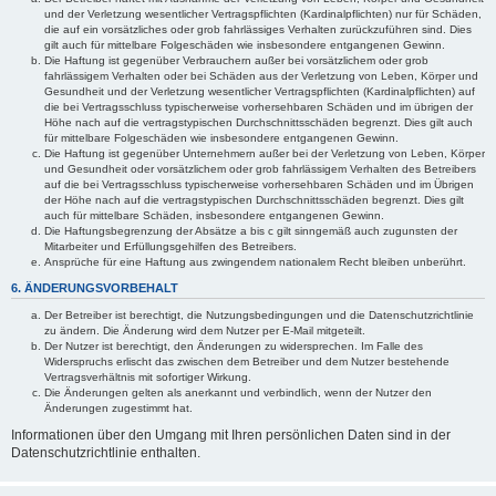
und der Verletzung wesentlicher Vertragspflichten (Kardinalpflichten) nur für Schäden,
die auf ein vorsätzliches oder grob fahrlässiges Verhalten zurückzuführen sind. Dies
gilt auch für mittelbare Folgeschäden wie insbesondere entgangenen Gewinn.
Die Haftung ist gegenüber Verbrauchern außer bei vorsätzlichem oder grob
fahrlässigem Verhalten oder bei Schäden aus der Verletzung von Leben, Körper und
Gesundheit und der Verletzung wesentlicher Vertragspflichten (Kardinalpflichten) auf
die bei Vertragsschluss typischerweise vorhersehbaren Schäden und im übrigen der
Höhe nach auf die vertragstypischen Durchschnittsschäden begrenzt. Dies gilt auch
für mittelbare Folgeschäden wie insbesondere entgangenen Gewinn.
Die Haftung ist gegenüber Unternehmern außer bei der Verletzung von Leben, Körper
und Gesundheit oder vorsätzlichem oder grob fahrlässigem Verhalten des Betreibers
auf die bei Vertragsschluss typischerweise vorhersehbaren Schäden und im Übrigen
der Höhe nach auf die vertragstypischen Durchschnittsschäden begrenzt. Dies gilt
auch für mittelbare Schäden, insbesondere entgangenen Gewinn.
Die Haftungsbegrenzung der Absätze a bis c gilt sinngemäß auch zugunsten der
Mitarbeiter und Erfüllungsgehilfen des Betreibers.
Ansprüche für eine Haftung aus zwingendem nationalem Recht bleiben unberührt.
6. ÄNDERUNGSVORBEHALT
Der Betreiber ist berechtigt, die Nutzungsbedingungen und die Datenschutzrichtlinie
zu ändern. Die Änderung wird dem Nutzer per E-Mail mitgeteilt.
Der Nutzer ist berechtigt, den Änderungen zu widersprechen. Im Falle des
Widerspruchs erlischt das zwischen dem Betreiber und dem Nutzer bestehende
Vertragsverhältnis mit sofortiger Wirkung.
Die Änderungen gelten als anerkannt und verbindlich, wenn der Nutzer den
Änderungen zugestimmt hat.
Informationen über den Umgang mit Ihren persönlichen Daten sind in der
Datenschutzrichtlinie enthalten.