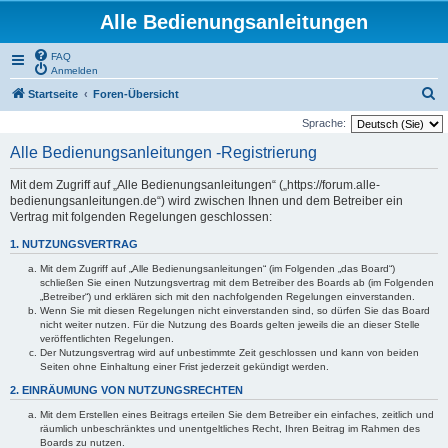
Alle Bedienungsanleitungen
FAQ
Anmelden
S
Startseite
Foren-Übersicht
u
Sprache:
c
Alle Bedienungsanleitungen -Registrierung
h
Mit dem Zugriff auf „Alle Bedienungsanleitungen“ („https://forum.alle-
e
bedienungsanleitungen.de“) wird zwischen Ihnen und dem Betreiber ein
Vertrag mit folgenden Regelungen geschlossen:
1. NUTZUNGSVERTRAG
Mit dem Zugriff auf „Alle Bedienungsanleitungen“ (im Folgenden „das Board“)
schließen Sie einen Nutzungsvertrag mit dem Betreiber des Boards ab (im Folgenden
„Betreiber“) und erklären sich mit den nachfolgenden Regelungen einverstanden.
Wenn Sie mit diesen Regelungen nicht einverstanden sind, so dürfen Sie das Board
nicht weiter nutzen. Für die Nutzung des Boards gelten jeweils die an dieser Stelle
veröffentlichten Regelungen.
Der Nutzungsvertrag wird auf unbestimmte Zeit geschlossen und kann von beiden
Seiten ohne Einhaltung einer Frist jederzeit gekündigt werden.
2. EINRÄUMUNG VON NUTZUNGSRECHTEN
Mit dem Erstellen eines Beitrags erteilen Sie dem Betreiber ein einfaches, zeitlich und
räumlich unbeschränktes und unentgeltliches Recht, Ihren Beitrag im Rahmen des
Boards zu nutzen.