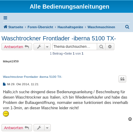
Alle Bedienungsanleitungen
S
Startseite
Foren-Übersicht
Haushaltsgeräte
Waschmaschinen
u
Waschtrockner Frontlader -iberna 5100 TX-
c
Suche
Erweiterte 
Antworten
h
1 Beitrag •Seite
1
von
1
e
littlepit1959
Waschtrockner Frontlader -iberna 5100 TX-
B
Mi 29. Okt 2014, 11:21
e
i
Hallo,ich suche dringend diese Bedienungsanleitung / Beschreibung für
t
diesen Waschtrockner aus Italien, ich bin Wiederverkäufer und habe das
r
a
Problem der Bullaugenöffnung, normaler weise funktioniert dies innerhalb
g
von 1-3min, an dieser Maschine leider nicht!
Antworten