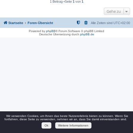
1 Beitrag •Seite
1
von
1
Gehe zu
Startseite
Foren-Übersicht
Alle Zeiten sind
UTC+02:00
Powered by
phpBB
® Forum Software © phpBB Limited
Deutsche Übersetzung durch
phpBB.de
Wir verwenden Cookies, um Ihnen das beste Nutzererlebnis bieten zu können. Wenn Sie
fortfahren, diese Seite zu verwenden, nehmen wir an, dass Sie damit einverstanden sind.
Ok
Weitere Informationen